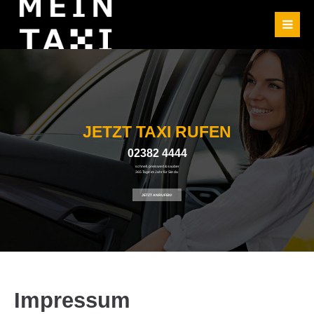
JETZT TAXI RUFEN
02382 4444
schnell, preiswert & sauber
365 Tage im Jahr für Sie da
JETZT ANRUFEN!
Impressum